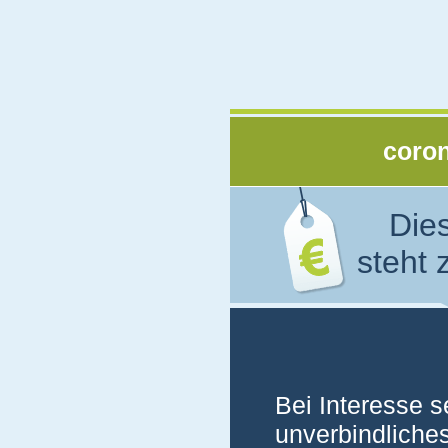
coro
Die
steht 
Bei Interesse s
unverbindliche